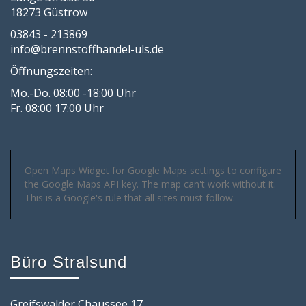
18273 Güstrow
03843 - 213869
info@brennstoffhandel-uls.de
Öffnungszeiten:
Mo.-Do. 08:00 -18:00 Uhr
Fr. 08:00 17:00 Uhr
Open Maps Widget for Google Maps settings to configure
the Google Maps API key. The map can't work without it.
This is a Google's rule that all sites must follow.
Büro Stralsund
Greifswalder Chaussee 17