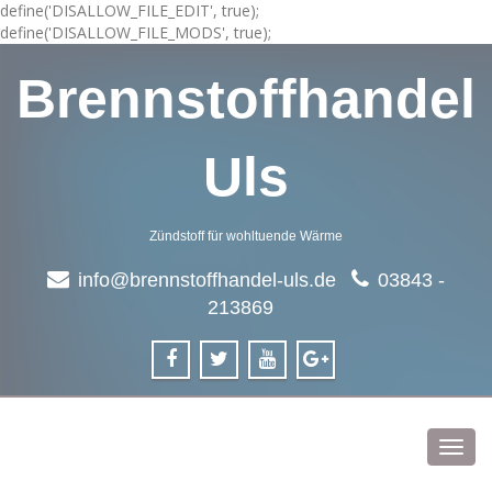
define('DISALLOW_FILE_EDIT', true);
define('DISALLOW_FILE_MODS', true);
Brennstoffhandel
Uls
Zündstoff für wohltuende Wärme
info@brennstoffhandel-uls.de
03843 -
213869
Toggl
navig